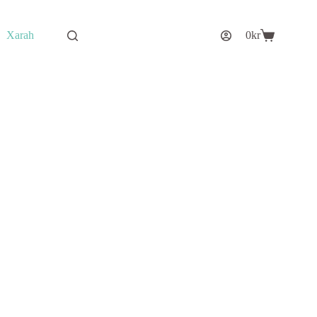
Xarah
0
kr
Varukorg