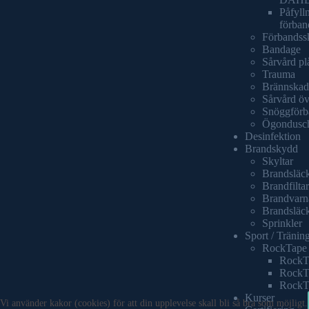
Påfyll
förban
Förbandss
Bandage
Sårvård pl
Trauma
Brännskad
Sårvård öv
Snöggförb
Ögondusc
Desinfektion
Brandskydd
Skyltar
Brandsläc
Brandfiltar
Brandvarn
Brandsläc
Sprinkler
Sport / Tränin
RockTape
RockT
RockT
RockT
Kurser
Vi använder kakor (cookies) för att din upplevelse skall bli så bra som möjligt.