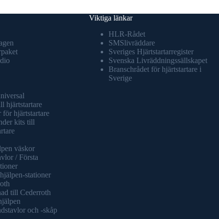
Viktiga länkar
HLR-Rådet
agen
SMSlivräddare
rpaket
Sveriges Hjärtstartarregister
dio
Svenska Livräddningssällskapet
Branschrådet för hjärtstartare i
Sverige
universal
ll hjärtstartare
 för hjärtstartare
er kits till
artare
lpen väskor
vlor / Första
tioner
hjälpen-stationer
oth
ad till Cederroth
hjälpen
dstavlor och -skåp
L