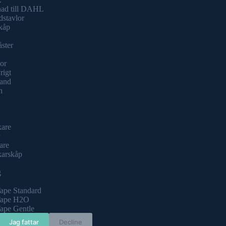
nad till DAHL
dstavlor
kåp
åster
or
rigt
and
h
kare
are
karskåp
g
ape Standard
ape H2O
ape Gentle
Jag fattar
Decline