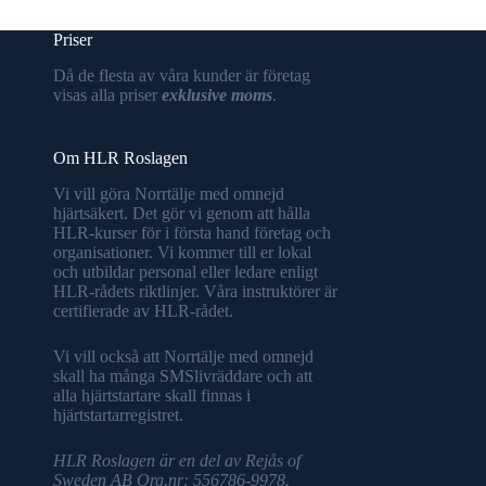
Priser
Då de flesta av våra kunder är företag
visas alla priser
exklusive moms
.
Om HLR Roslagen
Vi vill göra Norrtälje med omnejd
hjärtsäkert. Det gör vi genom att hålla
HLR-kurser för i första hand företag och
organisationer. Vi kommer till er lokal
och utbildar personal eller ledare enligt
HLR-rådets riktlinjer. Våra instruktörer är
certifierade av HLR-rådet.
Vi vill också att Norrtälje med omnejd
skall ha många SMSlivräddare och att
alla hjärtstartare skall finnas i
hjärtstartarregistret.
HLR Roslagen är en del av Rejås of
Sweden AB Org.nr: 556786-9978.