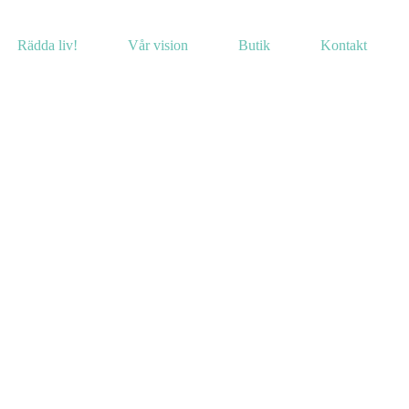
Rädda liv!
Vår vision
Butik
Kontakt
tartare
-07-05
In
Nyheter