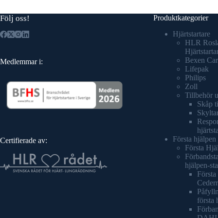
Följ oss!
Produktkategorier
Hjärtstartare
HLR Rosl
Hjärtstarta
Bexen Car
Medlemmar i:
Lifepak
Philips
Zoll
Tillbehör 
Skåp ti
Skyltar
Respond
hjärtst
Första hjälpen
Certifierade av:
Första Hjä
Förbandsta
hjälpen-sta
Första 
Cederr
Påfylln
första 
Förban
DAH