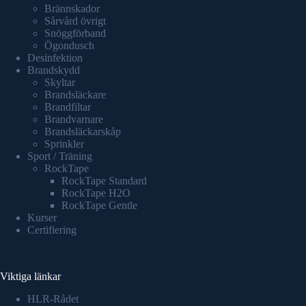
Brännskador
Sårvård övrigt
Snöggförband
Ögondusch
Desinfektion
Brandskydd
Skyltar
Brandsläckare
Brandfiltar
Brandvarnare
Brandsläckarskåp
Sprinkler
Sport / Träning
RockTape
RockTape Standard
RockTape H2O
RockTape Gentle
Kurser
Certifiering
Viktiga länkar
HLR-Rådet