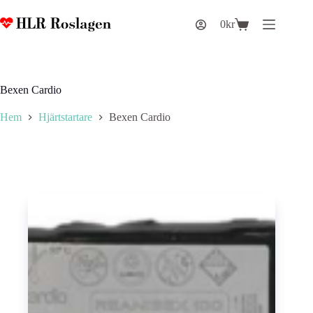
Hoppa
till
0
kr
Varukorg
innehåll
Bexen Cardio
Hem
Hjärtstartare
Bexen Cardio