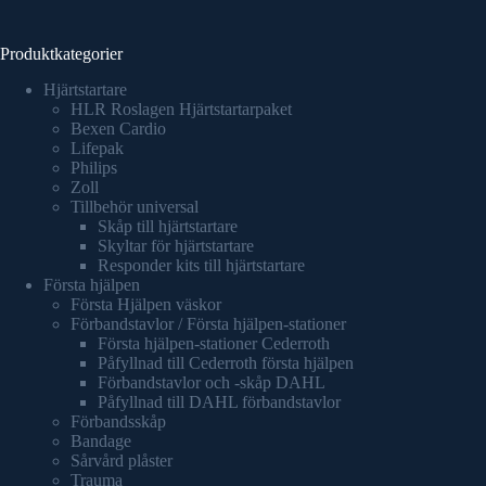
Produktkategorier
Hjärtstartare
HLR Roslagen Hjärtstartarpaket
Bexen Cardio
Lifepak
Philips
Zoll
Tillbehör universal
Skåp till hjärtstartare
Skyltar för hjärtstartare
Responder kits till hjärtstartare
Första hjälpen
Första Hjälpen väskor
Förbandstavlor / Första hjälpen-stationer
Första hjälpen-stationer Cederroth
Påfyllnad till Cederroth första hjälpen
Förbandstavlor och -skåp DAHL
Påfyllnad till DAHL förbandstavlor
Förbandsskåp
Bandage
Sårvård plåster
Trauma