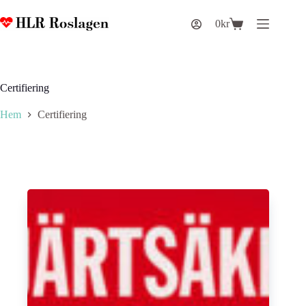
Hoppa
till
0
kr
Varukorg
innehåll
Certifiering
Hem
Certifiering