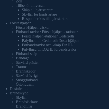
Zoll
Tillbehör universal
Skåp till hjärtstartare
Skyltar för hjärtstartare
Responder kits till hjärtstartare
Första hjälpen
Första Hjälpen väskor
Förbandstavlor / Första hjälpen-stationer
Första hjälpen-stationer Cederroth
Påfyllnad till Cederroth första hjälpen
Förbandstavlor och -skåp DAHL
Påfyllnad till DAHL förbandstavlor
Förbandsskåp
Bandage
Sårvård plåster
Trauma
Brännskador
Sårvård övrigt
Snöggförband
Ögondusch
Desinfektion
Brandskydd
Skyltar
Brandsläckare
Brandfiltar