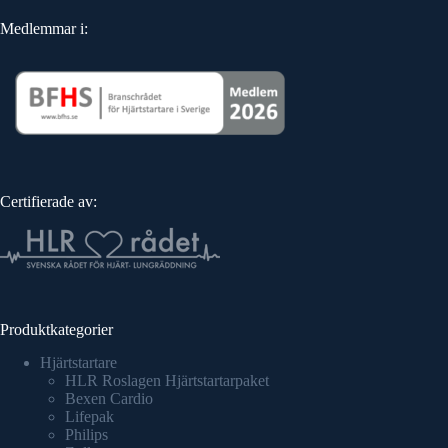
Medlemmar i:
Certifierade av:
Produktkategorier
Hjärtstartare
HLR Roslagen Hjärtstartarpaket
Bexen Cardio
Lifepak
Philips