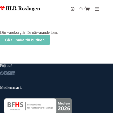
Hoppa
till
0
kr
Varukorg
innehåll
Din varukorg är för närvarande tom.
Gå tillbaka till butiken
Följ oss!
Medlemmar i: