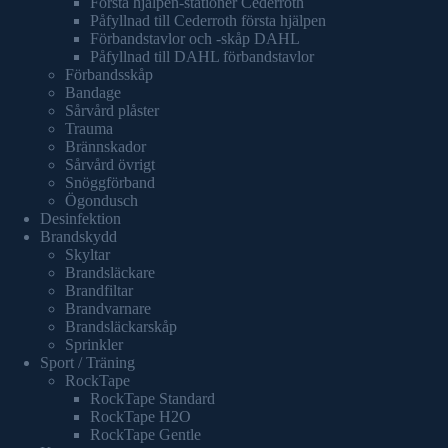
Första hjälpen-stationer Cederroth
Påfyllnad till Cederroth första hjälpen
Förbandstavlor och -skåp DAHL
Påfyllnad till DAHL förbandstavlor
Förbandsskåp
Bandage
Sårvård plåster
Trauma
Brännskador
Sårvård övrigt
Snöggförband
Ögondusch
Desinfektion
Brandskydd
Skyltar
Brandsläckare
Brandfiltar
Brandvarnare
Brandsläckarskåp
Sprinkler
Sport / Träning
RockTape
RockTape Standard
RockTape H2O
RockTape Gentle