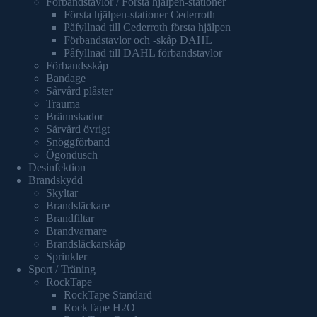
Förbandstavlor / Första hjälpen-stationer
Första hjälpen-stationer Cederroth
Påfyllnad till Cederroth första hjälpen
Förbandstavlor och -skåp DAHL
Påfyllnad till DAHL förbandstavlor
Förbandsskåp
Bandage
Sårvård plåster
Trauma
Brännskador
Sårvård övrigt
Snöggförband
Ögondusch
Desinfektion
Brandskydd
Skyltar
Brandsläckare
Brandfiltar
Brandvarnare
Brandsläckarskåp
Sprinkler
Sport / Träning
RockTape
RockTape Standard
RockTape H2O