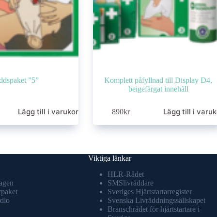
ddspaket ”5”
Komplett påfyllnad till Display D4,
beigefärgat innehåll
Lägg till i varukorg
Lägg till i varu
890
kr
Viktiga länkar
HLR-Rådet
agen
SMSlivräddare
rpaket
Sveriges Hjärtstartarregister
dio
Svenska Livräddningssällskapet
Branschrådet för hjärtstartare i