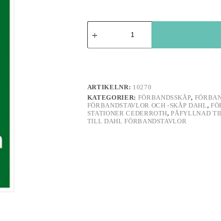
Skylt
Första
hjälpen,
plast
A4
mängd
ARTIKELNR:
10270
KATEGORIER:
FÖRBANDSSKÅP
,
FÖRBAN
FÖRBANDSTAVLOR OCH -SKÅP DAHL
,
FÖ
STATIONER CEDERROTH
,
PÅFYLLNAD TI
TILL DAHL FÖRBANDSTAVLOR