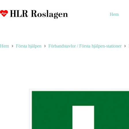
Hoppa
till
innehåll
Hem
Hem
Första hjälpen
Förbandstavlor / Första hjälpen-stationer