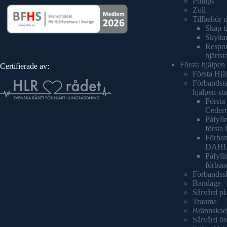
Philips
Zoll
Tillbehör 
Skåp ti
Skyltar
Respond
hjärtst
Första hjälpen
Certifierade av:
Första Hjä
Förbandsta
hjälpen-sta
Första 
Cederr
Påfylln
första 
Förban
DAH
Påfyll
förban
Förbandss
Bandage
Sårvård pl
Trauma
Brännskad
Sårvård öv