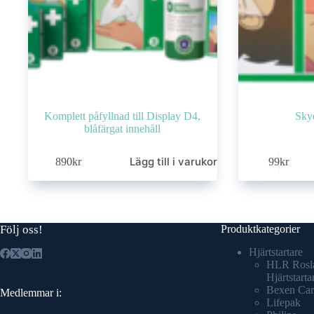
Komplett påfyllnad till Display D4,
Sky
blåfärgat innehåll
Lägg till i varukorg
890
kr
99
kr
Följ oss!
Produktkategorier
Hjärtstartare
HLR Rosl
Hjärtstarta
Bexen Car
Medlemmar i:
Lifepak