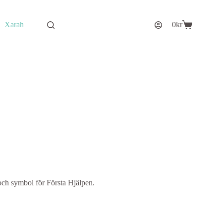
Xarah
0
kr
Varukorg
och symbol för Första Hjälpen.