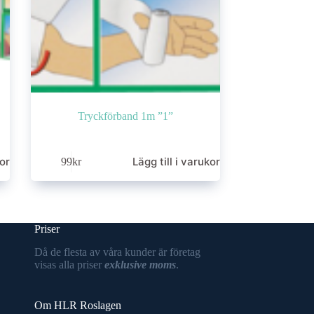
Tryckförband 1m ”1”
korg
Lägg till i varukorg
99
kr
Priser
Då de flesta av våra kunder är företag
visas alla priser
exklusive moms
.
Om HLR Roslagen