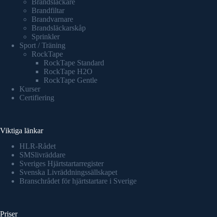
Brandsläckare
Brandfiltar
Brandvarnare
Brandsläckarskåp
Sprinkler
Sport / Träning
RockTape
RockTape Standard
RockTape H2O
RockTape Gentle
Kurser
Certifiering
Viktiga länkar
HLR-Rådet
SMSlivräddare
Sveriges Hjärtstartarregister
Svenska Livräddningssällskapet
Branschrådet för hjärtstartare i Sverige
Priser