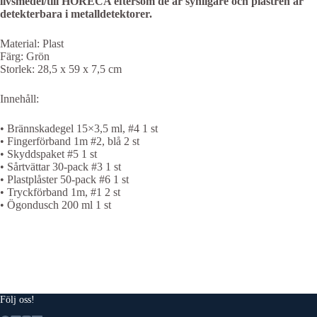
livsmedel/till HORECA eftersom de är synligare och plåstren är
detekterbara i metalldetektorer.
Material: Plast
Färg: Grön
Storlek: 28,5 x 59 x 7,5 cm
Innehåll:
• Brännskadegel 15×3,5 ml, #4 1 st
• Fingerförband 1m #2, blå 2 st
• Skyddspaket #5 1 st
• Sårtvättar 30-pack #3 1 st
• Plastplåster 50-pack #6 1 st
• Tryckförband 1m, #1 2 st
• Ögondusch 200 ml 1 st
Följ oss!