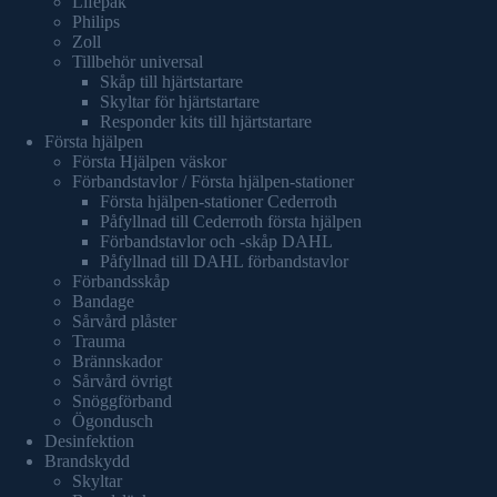
Lifepak
Philips
Zoll
Tillbehör universal
Skåp till hjärtstartare
Skyltar för hjärtstartare
Responder kits till hjärtstartare
Första hjälpen
Första Hjälpen väskor
Förbandstavlor / Första hjälpen-stationer
Första hjälpen-stationer Cederroth
Påfyllnad till Cederroth första hjälpen
Förbandstavlor och -skåp DAHL
Påfyllnad till DAHL förbandstavlor
Förbandsskåp
Bandage
Sårvård plåster
Trauma
Brännskador
Sårvård övrigt
Snöggförband
Ögondusch
Desinfektion
Brandskydd
Skyltar