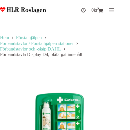
Hoppa
till
0
kr
Varukorg
innehåll
Hem
Första hjälpen
Förbandstavlor / Första hjälpen-stationer
Förbandstavlor och -skåp DAHL
Förbandstavla Display D4, blåfärgat innehåll