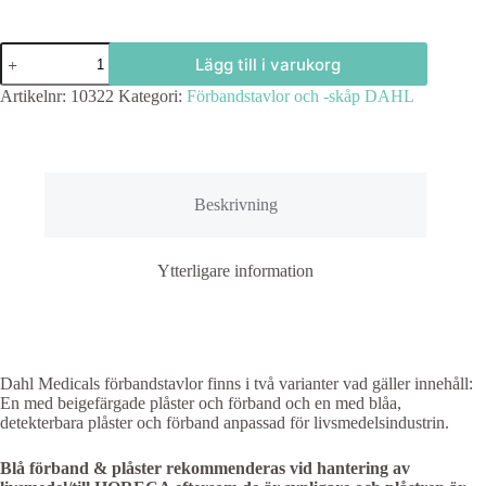
Förbandstavla
Lägg till i varukorg
Display
D4,
Artikelnr:
10322
Kategori:
Förbandstavlor och -skåp DAHL
blåfärgat
innehåll
mängd
Beskrivning
Ytterligare information
Dahl Medicals förbandstavlor finns i två varianter vad gäller innehåll:
En med beigefärgade plåster och förband och en med blåa,
detekterbara plåster och förband anpassad för livsmedelsindustrin.
Blå förband & plåster rekommenderas vid hantering av