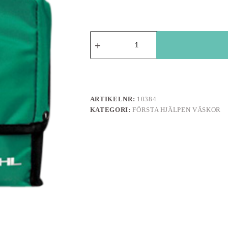
Emergo
kompakt
grön
förbandsväska
mängd
ARTIKELNR:
10384
KATEGORI:
FÖRSTA HJÄLPEN VÄSKOR