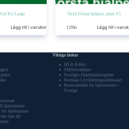
 Aid Kit Large
Skylt Första hjälpen, plast A5
Lägg till i varukorg
Lägg till i varu
129
kr
Viktiga länkar
HLR-Rådet
agen
SMSlivräddare
rpaket
Sveriges Hjärtstartarregister
dio
Svenska Livräddningssällskapet
Branschrådet för hjärtstartare i
Sverige
universal
ll hjärtstartare
 för hjärtstartare
er kits till
artare