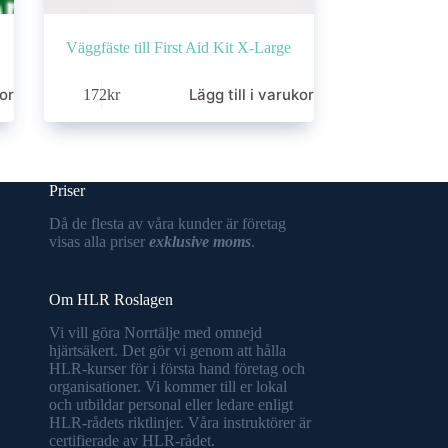
Väggfäste till First Aid Kit X-Large
korg
Lägg till i varukorg
172
kr
Priser
Då de flesta av våra kunder är företag
visas alla priser
exklusive moms
.
Om HLR Roslagen
Vi vill göra Norrtälje med omnejd
hjärtsäkert. Det gör vi genom att hålla
HLR-kurser för i första hand företag och
organisationer. Vi kommer till er lokal
och utbildar personal eller ledare enligt
HLR-rådets riktlinjer. Våra instruktörer är
certifierade av HLR-rådet.