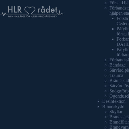
Första Hjä
Förbandsta
hjälpen-sta
Första 
Cederr
Påfylln
första 
Förban
DAH
Påfyll
förban
Förbandss
Bandage
Sårvård pl
Trauma
Brännskad
Sårvård öv
Snöggförb
Ögondusc
Desinfektion
Brandskydd
Skyltar
Brandsläc
Brandfiltar
Brandvarn