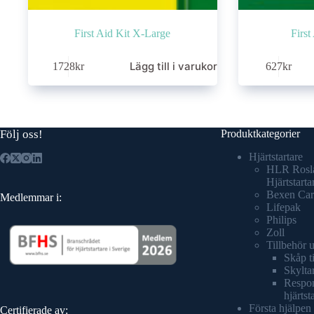
First Aid Kit X-Large
First
Lägg till i varukorg
1728
kr
627
kr
Följ oss!
Produktkategorier
Hjärtstartare
HLR Rosl
Hjärtstarta
Bexen Car
Medlemmar i:
Lifepak
Philips
Zoll
Tillbehör 
Skåp ti
Skyltar
Respond
hjärtst
Första hjälpen
Certifierade av: