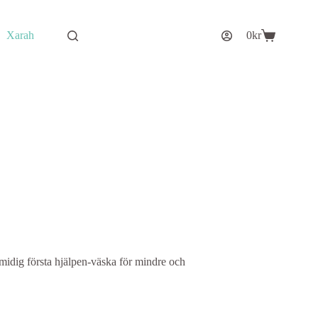
Xarah
0
kr
Varukorg
dig första hjälpen-väska för mindre och