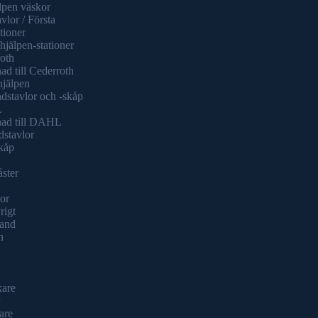
lpen väskor
vlor / Första
tioner
hjälpen-stationer
oth
ad till Cederroth
hjälpen
dstavlor och -skåp
L
nad till DAHL
dstavlor
kåp
åster
or
rigt
and
h
kare
are