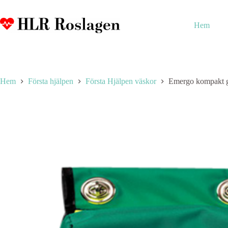
Hoppa
till
innehåll
Hem
Hem
Första hjälpen
Första Hjälpen väskor
Emergo kompakt g