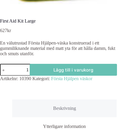
First Aid Kit Large
627
kr
En välutrustad Första Hjälpen-väska konstruerad i ett
gummiliknande material med matt yta för att hålla damm, fukt
och smuts utanför.
First
Lägg till i varukorg
Aid
Kit
Artikelnr:
10390
Kategori:
Första Hjälpen väskor
Large
mängd
Beskrivning
Ytterligare information