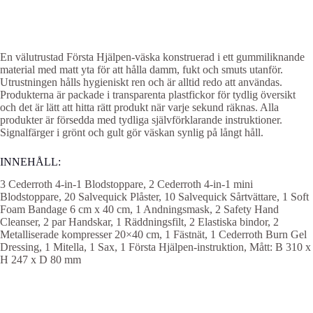
En välutrustad Första Hjälpen-väska konstruerad i ett gummiliknande
material med matt yta för att hålla damm, fukt och smuts utanför.
Utrustningen hålls hygieniskt ren och är alltid redo att användas.
Produkterna är packade i transparenta plastfickor för tydlig översikt
och det är lätt att hitta rätt produkt när varje sekund räknas. Alla
produkter är försedda med tydliga självförklarande instruktioner.
Signalfärger i grönt och gult gör väskan synlig på långt håll.
INNEHÅLL:
3 Cederroth 4-in-1 Blodstoppare, 2 Cederroth 4-in-1 mini
Blodstoppare, 20 Salvequick Plåster, 10 Salvequick Sårtvättare, 1 Soft
Foam Bandage 6 cm x 40 cm, 1 Andningsmask, 2 Safety Hand
Cleanser, 2 par Handskar, 1 Räddningsfilt, 2 Elastiska bindor, 2
Metalliserade kompresser 20×40 cm, 1 Fästnät, 1 Cederroth Burn Gel
Dressing, 1 Mitella, 1 Sax, 1 Första Hjälpen-instruktion, Mått: B 310 x
H 247 x D 80 mm