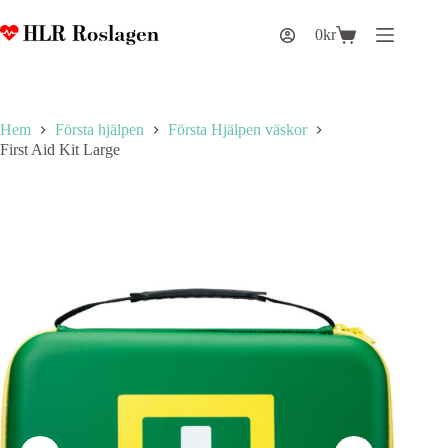
Hoppa
till
0
kr
Varukorg
innehåll
Hem
Första hjälpen
Första Hjälpen väskor
First Aid Kit Large