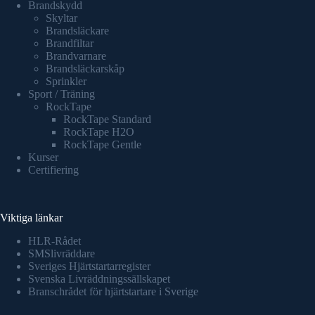
Brandskydd
Skyltar
Brandsläckare
Brandfiltar
Brandvarnare
Brandsläckarskåp
Sprinkler
Sport / Träning
RockTape
RockTape Standard
RockTape H2O
RockTape Gentle
Kurser
Certifiering
Viktiga länkar
HLR-Rådet
SMSlivräddare
Sveriges Hjärtstartarregister
Svenska Livräddningssällskapet
Branschrådet för hjärtstartare i Sverige