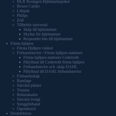
HLR Roslagen Hjärtstartarpaket
Bexen Cardio
Lifepak
Philips
Zoll
Tillbehör universal
Skåp till hjärtstartare
Skyltar för hjärtstartare
Responder kits till hjärtstartare
Första hjälpen
Första Hjälpen väskor
Förbandstavlor / Första hjälpen-stationer
Första hjälpen-stationer Cederroth
Påfyllnad till Cederroth första hjälpen
Förbandstavlor och -skåp DAHL
Påfyllnad till DAHL förbandstavlor
Förbandsskåp
Bandage
Sårvård plåster
Trauma
Brännskador
Sårvård övrigt
Snöggförband
Ögondusch
Desinfektion