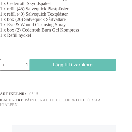
1 x Cederroth Skyddspaket
1 x refill (45) Salvequick Plastplåster
1 x refill (40) Salvequick Textplåster
1 x box (20) Salvequick Sårtvättare
1 x Eye & Wound Cleansing Spray
1 x box (2) Cederroth Burn Gel Kompress
1 x Refill nyckel
Komplett
Lägg till i varukorg
refill
Cederroth
Första
hjälpen-
station
mängd
ARTIKELNR:
10515
KATEGORI:
PÅFYLLNAD TILL CEDERROTH FÖRSTA
HJÄLPEN