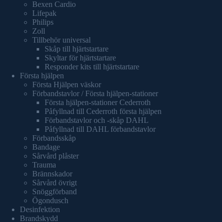
Bexen Cardio
Lifepak
Philips
Zoll
Tillbehör universal
Skåp till hjärtstartare
Skyltar för hjärtstartare
Responder kits till hjärtstartare
Första hjälpen
Första Hjälpen väskor
Förbandstavlor / Första hjälpen-stationer
Första hjälpen-stationer Cederroth
Påfyllnad till Cederroth första hjälpen
Förbandstavlor och -skåp DAHL
Påfyllnad till DAHL förbandstavlor
Förbandsskåp
Bandage
Sårvård plåster
Trauma
Brännskador
Sårvård övrigt
Snöggförband
Ögondusch
Desinfektion
Brandskydd