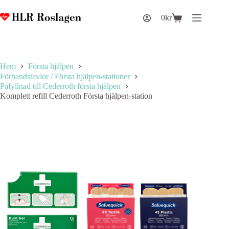
Hoppa
till
0
kr
Varukorg
innehåll
Hem
Första hjälpen
Förbandstavlor / Första hjälpen-stationer
Påfyllnad till Cederroth första hjälpen
Komplett refill Cederroth Första hjälpen-station