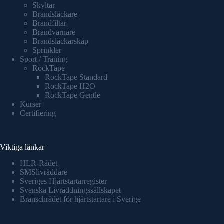
Skyltar
Brandsläckare
Brandfiltar
Brandvarnare
Brandsläckarskåp
Sprinkler
Sport / Träning
RockTape
RockTape Standard
RockTape H2O
RockTape Gentle
Kurser
Certifiering
Viktiga länkar
HLR-Rådet
SMSlivräddare
Sveriges Hjärtstartarregister
Svenska Livräddningssällskapet
Branschrådet för hjärtstartare i Sverige