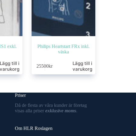
HS1 exkl.
Philips Heartstart FRx inkl.
väska
Lägg till i
Lägg till i
25500
kr
varukorg
varukorg
Priser
Då de flesta av våra kunder är företag
visas alla priser
exklusive moms
.
Om HLR Roslagen