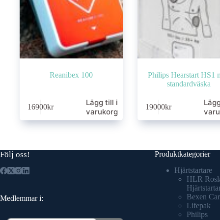
Reanibex 100
Philips Hearstart HS1
standardväska
Lägg till i
Lägg 
16900
kr
19000
kr
varukorg
varu
Följ oss!
Produktkategorier
Hjärtstartare
HLR Rosl
Hjärtstarta
Bexen Car
Medlemmar i:
Lifepak
Philips