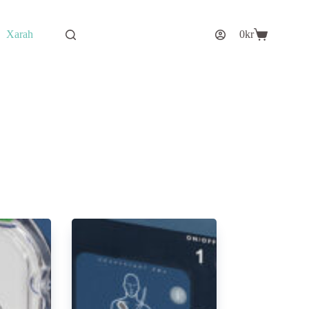
Xarah
0
kr
Varukorg