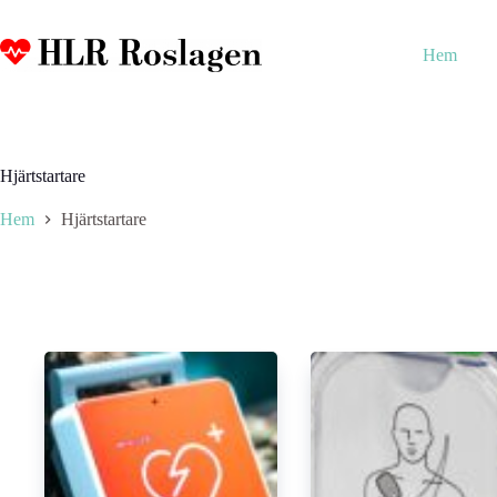
Hoppa
till
innehåll
Hem
Hjärtstartare
Hem
Hjärtstartare