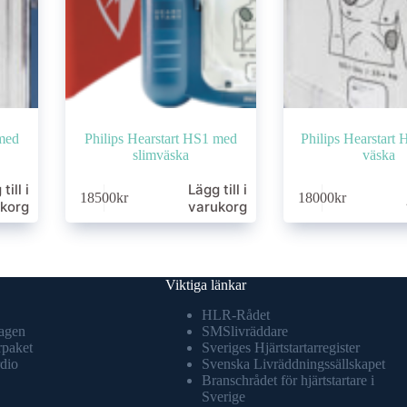
 med
Philips Hearstart HS1 med
Philips Hearstart 
slimväska
väska
till i
Lägg till i
18500
kr
18000
kr
korg
varukorg
Viktiga länkar
HLR-Rådet
agen
SMSlivräddare
rpaket
Sveriges Hjärtstartarregister
dio
Svenska Livräddningssällskapet
Branschrådet för hjärtstartare i
Sverige