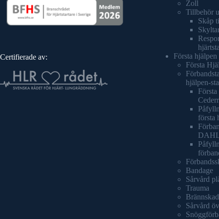
Zoll
Tillbehör 
Skåp ti
Skyltar
Respond
hjärtst
Första hjälpen
Certifierade av:
Första Hjä
Förbandsta
hjälpen-sta
Första 
Cederr
Påfylln
första 
Förban
DAH
Påfyll
förban
Förbandss
Bandage
Sårvård pl
Trauma
Brännskad
Sårvård öv
Snöggförb