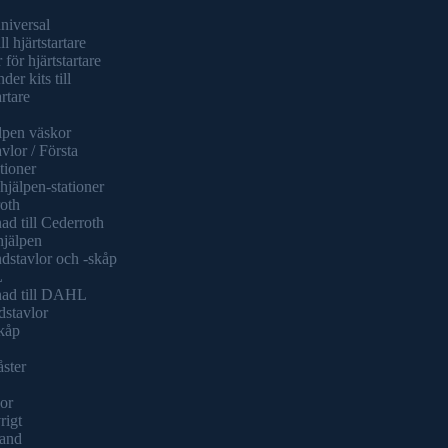
universal
ll hjärtstartare
 för hjärtstartare
er kits till
artare
lpen väskor
vlor / Första
tioner
hjälpen-stationer
oth
ad till Cederroth
hjälpen
dstavlor och -skåp
L
nad till DAHL
dstavlor
kåp
åster
or
rigt
and