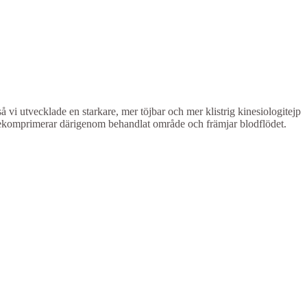
å vi utvecklade en starkare, mer töjbar och mer klistrig kinesiologitejp
ekomprimerar därigenom behandlat område och främjar blodflödet.