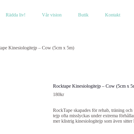
Rädda liv!
Vår vision
Butik
Kontakt
ape Kinesiologitejp – Cow (5cm x 5m)
Rocktape Kinesiologitejp – Cow (5cm x 5
180
kr
RockTape skapades för rehab, träning och t
tejp ofta misslyckas under extrema förhålla
mer klistrig kinesiologitejp som även sitte