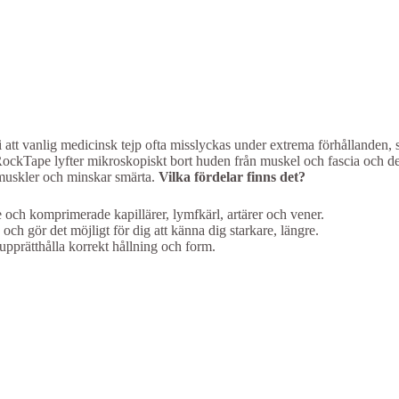
 att vanlig medicinsk tejp ofta misslyckas under extrema förhållanden, s
ockTape lyfter mikroskopiskt bort huden från muskel och fascia och d
 muskler och minskar smärta.
Vilka fördelar finns det?
och komprimerade kapillärer, lymfkärl, artärer och vener.
ch gör det möjligt för dig att känna dig starkare, längre.
pprätthålla korrekt hållning och form.