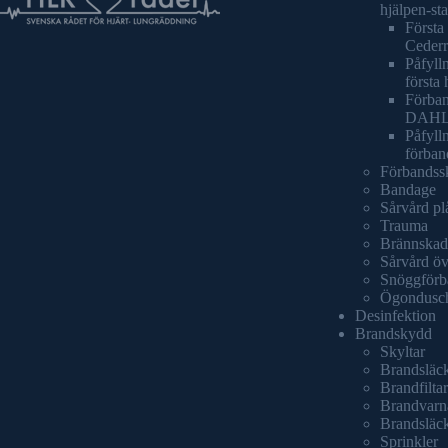
hjälpen-sta
Första 
Cederr
Påfylln
första 
Förban
DAH
Påfyll
förban
Förbandss
Bandage
Sårvård pl
Trauma
Brännskad
Sårvård öv
Snöggförb
Ögondusc
Desinfektion
Brandskydd
Skyltar
Brandsläc
Brandfiltar
Brandvarn
Brandsläc
Sprinkler