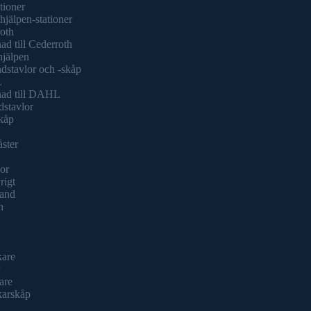
tioner
hjälpen-stationer
oth
ad till Cederroth
hjälpen
dstavlor och -skåp
L
nad till DAHL
dstavlor
kåp
åster
or
rigt
and
h
kare
are
karskåp