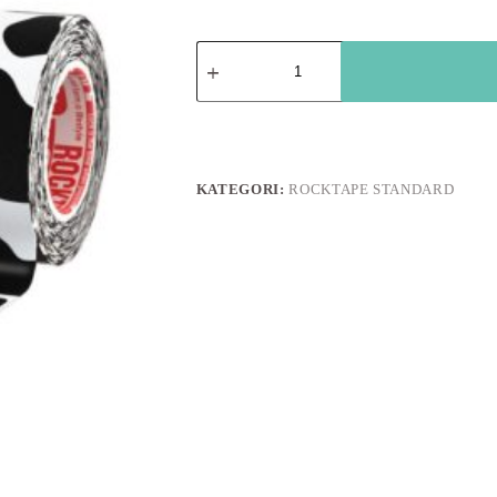
Rocktape
Kinesiologitejp
–
Cow
(5cm
x
5m)
mängd
KATEGORI:
ROCKTAPE STANDARD