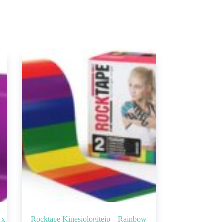
 x
Rocktape Kinesiologitejp – Rainbow