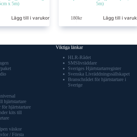
5cm x 5m)
5m)
Lägg till i varukorg
Lägg till i varu
180
kr
Viktiga länkar
HLR-Rådet
agen
SMSlivräddare
rpaket
Sveriges Hjärtstartarregister
dio
Svenska Livräddningssällskapet
Branschrådet för hjärtstartare i
Sverige
universal
ll hjärtstartare
 för hjärtstartare
er kits till
artare
lpen väskor
vlor / Första