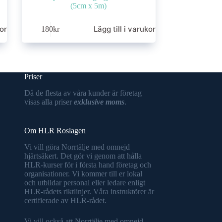
(5cm x 5m)
korg
Lägg till i varukorg
180
kr
Priser
Då de flesta av våra kunder är företag
visas alla priser
exklusive moms
.
Om HLR Roslagen
Vi vill göra Norrtälje med omnejd
hjärtsäkert. Det gör vi genom att hålla
HLR-kurser för i första hand företag och
organisationer. Vi kommer till er lokal
och utbildar personal eller ledare enligt
HLR-rådets riktlinjer. Våra instruktörer är
certifierade av HLR-rådet.
Vi vill också att Norrtälje med omnejd