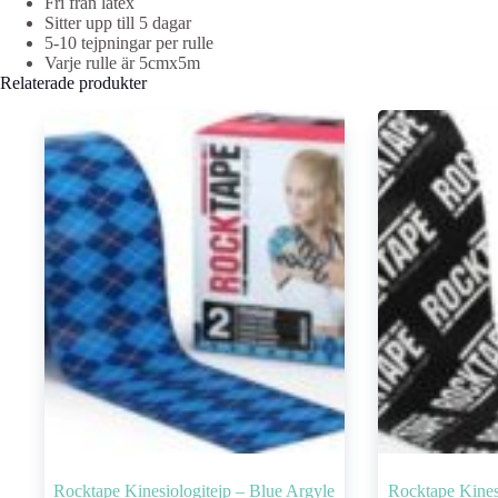
Fri från latex
Sitter upp till 5 dagar
5-10 tejpningar per rulle
Varje rulle är 5cmx5m
Relaterade produkter
Rocktape Kinesiologitejp – Blue Argyle
Rocktape Kines