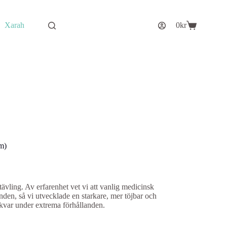
Xarah
0
kr
Varukorg
m)
ävling. Av erfarenhet vet vi att vanlig medicinsk
nden, så vi utvecklade en starkare, mer töjbar och
r kvar under extrema förhållanden.