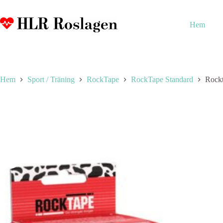
Hoppa
till
innehåll
Hem
Hem
Sport / Träning
RockTape
RockTape Standard
Rockt