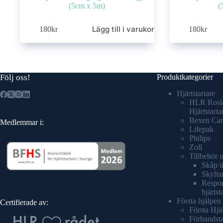
(5cm x 5m)
(
Lägg till i varukorg
180
kr
180
kr
Följ oss!
Produktkategorier
Hjärtstartare
HLR Rosl
Hjärtstarta
Bexen Car
Medlemmar i:
Lifepak
Philips
Zoll
Tillbehör 
Skåp ti
Skyltar
Respond
hjärtst
Första hjälpen
Certifierade av:
Första Hjä
Förbandsta