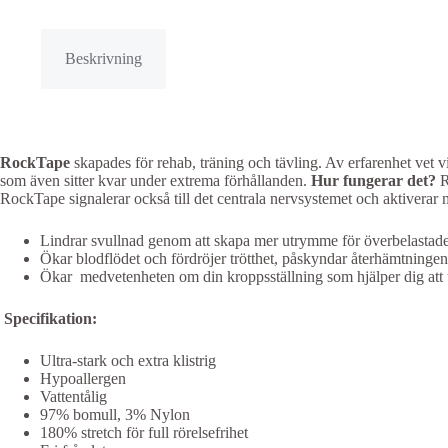
Beskrivning
RockTape
skapades för rehab, träning och tävling. Av erfarenhet vet vi
som även sitter kvar under extrema förhållanden.
Hur fungerar det?
R
RockTape signalerar också till det centrala nervsystemet och aktiverar
Lindrar svullnad genom att skapa mer utrymme för överbelastade 
Ökar blodflödet och fördröjer trötthet, påskyndar återhämtningen o
Ökar medvetenheten om din kroppsställning som hjälper dig att u
Specifikation:
Ultra-stark och extra klistrig
Hypoallergen
Vattentålig
97% bomull, 3% Nylon
180% stretch för full rörelsefrihet