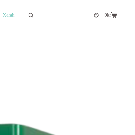
Xarah
0
kr
Varukorg