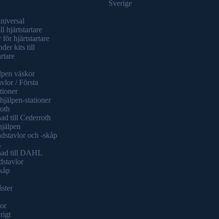
Sverige
universal
ll hjärtstartare
 för hjärtstartare
er kits till
artare
lpen väskor
vlor / Första
tioner
hjälpen-stationer
oth
ad till Cederroth
hjälpen
dstavlor och -skåp
L
nad till DAHL
dstavlor
kåp
åster
or
rigt