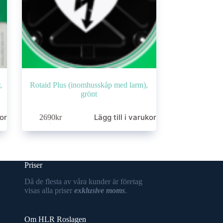
,
Rotaid Plus (inomhusskåp med larm),
grönt
korg
Lägg till i varukorg
2690
kr
Priser
Då de flesta av våra kunder är företag
visas alla priser
exklusive moms
.
Om HLR Roslagen