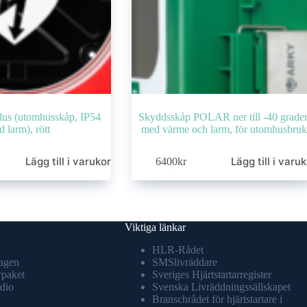
Plus (utomhusskåp, IP54
Skyddsskåp POLAR ner till -40 grader
 larm), rött
med värme och larm, för utomhusbruk
Lägg till i varukorg
Lägg till i varu
6400
kr
Viktiga länkar
HLR-Rådet
agen
SMSlivräddare
rpaket
Sveriges Hjärtstartarregister
dio
Svenska Livräddningssällskapet
Branschrådet för hjärtstartare i