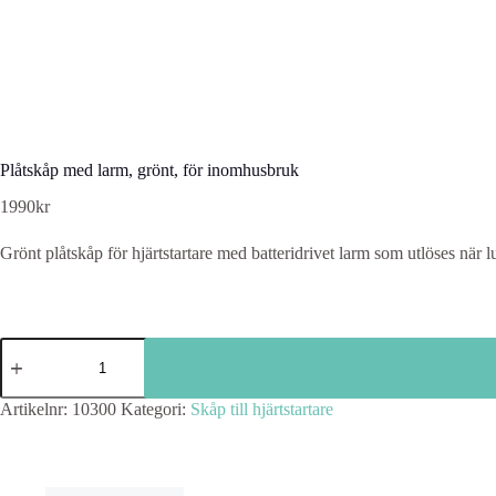
Plåtskåp med larm, grönt, för inomhusbruk
1990
kr
Grönt plåtskåp för hjärtstartare med batteridrivet larm som utlöses nä
Plåtskåp
med
larm,
grönt,
Artikelnr:
10300
Kategori:
Skåp till hjärtstartare
för
inomhusbruk
mängd