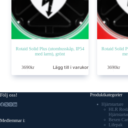
Rotaid Solid Plus (utomhusskåp, IP54
Rotaid Solid 
med larm), grönt
med
Lägg till i varukorg
3690
kr
3690
kr
Följ oss!
Produktkategorier
Hjärtstartare
HLR Rosl
Hjärtstarta
Bexen Car
Medlemmar i:
Lifepak