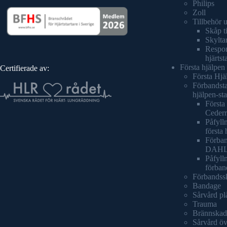
Philips
Zoll
Tillbehör 
Skåp ti
Skyltar
Respond
hjärtst
Första hjälpen
Certifierade av:
Första Hjä
Förbandsta
hjälpen-sta
Första 
Cederr
Påfylln
första 
Förban
DAH
Påfyll
förban
Förbandss
Bandage
Sårvård pl
Trauma
Brännskad
Sårvård öv