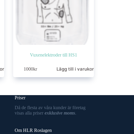
Vuxenelektroder till HS1
korg
Lägg till i varukorg
1000
kr
Priser
Då de flesta av våra kunder är företag
visas alla priser
exklusive moms
.
Om HLR Roslagen