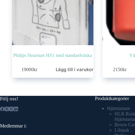
Philips Hearstart HS1 med standardväska
Vä
Lägg till i varukorg
19000
kr
2150
kr
Följ oss!
Produktkategorier
Hjärtstartare
HLR Rosl
Hjärtstarta
Bexen Car
Medlemmar i:
Lifepak