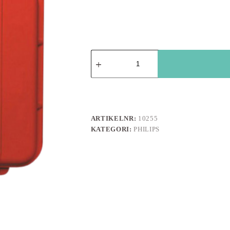
Hårdväska
röd
(passar
HS1,
FRx
och
FR3)
mängd
ARTIKELNR:
10255
KATEGORI:
PHILIPS