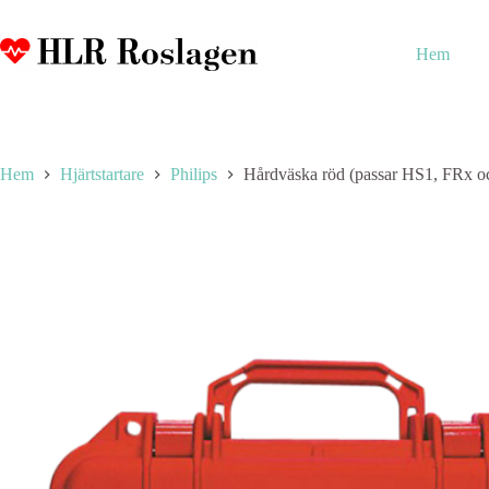
Hoppa
till
innehåll
Hem
Hem
Hjärtstartare
Philips
Hårdväska röd (passar HS1, FRx o