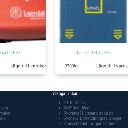
ska till FRx
Batteri till HS1/FRx
Lägg till i varukorg
Lägg till i varu
2500
kr
Viktiga länkar
HLR-Rådet
agen
SMSlivräddare
rpaket
Sveriges Hjärtstartarregister
dio
Svenska Livräddningssällskapet
Branschrådet för hjärtstartare i