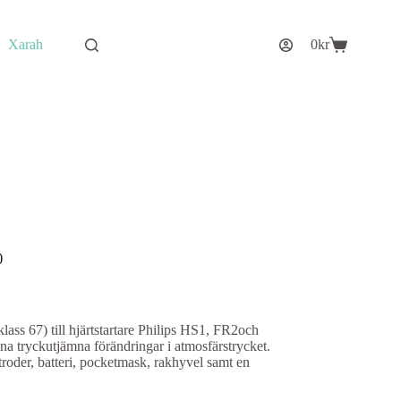
Xarah
0
kr
Varukorg
)
klass 67) till hjärtstartare Philips HS1, FR2och
na tryckutjämna förändringar i atmosfärstrycket.
ktroder, batteri, pocketmask, rakhyvel samt en