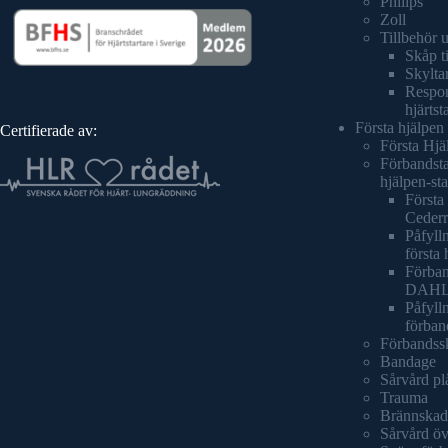
Philips
Zoll
Tillbehör 
Skåp ti
Skyltar
Respond
hjärtst
Första hjälpen
Certifierade av:
Första Hjä
Förbandsta
hjälpen-sta
Första 
Cederr
Påfylln
första 
Förban
DAH
Påfyll
förban
Förbandss
Bandage
Sårvård pl
Trauma
Brännskad
Sårvård öv