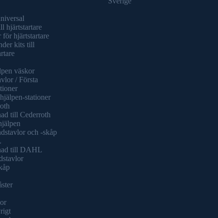
Sverige
universal
ll hjärtstartare
 för hjärtstartare
er kits till
artare
lpen väskor
vlor / Första
tioner
hjälpen-stationer
oth
ad till Cederroth
hjälpen
dstavlor och -skåp
L
nad till DAHL
dstavlor
kåp
åster
or
rigt