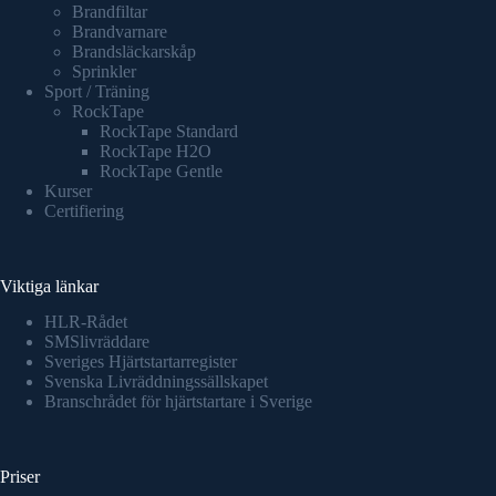
Brandfiltar
Brandvarnare
Brandsläckarskåp
Sprinkler
Sport / Träning
RockTape
RockTape Standard
RockTape H2O
RockTape Gentle
Kurser
Certifiering
Viktiga länkar
HLR-Rådet
SMSlivräddare
Sveriges Hjärtstartarregister
Svenska Livräddningssällskapet
Branschrådet för hjärtstartare i Sverige
Priser