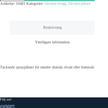
100ml
Artikelnr:
10481
Kategorier:
Sårvård övrigt
,
Sårvård plåster
mängd
Beskrivning
Ytterligare information
Täckande sprayplåster för mindre skärsår, rivsår eller brännsår.
Följ oss!