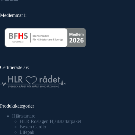
Medlemmar i:
Certifierade av:
Produktkategorier
Hjärtstartare
HLR Roslagen Hjärtstartarpaket
Bexen Cardio
Lifepak