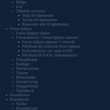
Philips
Zoll
Tillbehör universal
Skåp till hjärtstartare
Skyltar för hjärtstartare
Responder kits till hjärtstartare
Första hjälpen
Första Hjälpen väskor
Förbandstavlor / Första hjälpen-stationer
Första hjälpen-stationer Cederroth
Påfyllnad till Cederroth första hjälpen
Förbandstavlor och -skåp DAHL
Påfyllnad till DAHL förbandstavlor
Förbandsskåp
Bandage
Sårvård plåster
Trauma
Brännskador
Sårvård övrigt
Snöggförband
Ögondusch
Desinfektion
Brandskydd
Skyltar
Brandsläckare