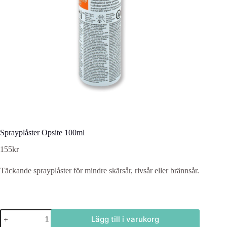
Sprayplåster Opsite 100ml
155
kr
Täckande sprayplåster för mindre skärsår, rivsår eller brännsår.
Sprayplåster
Lägg till i varukorg
Opsite