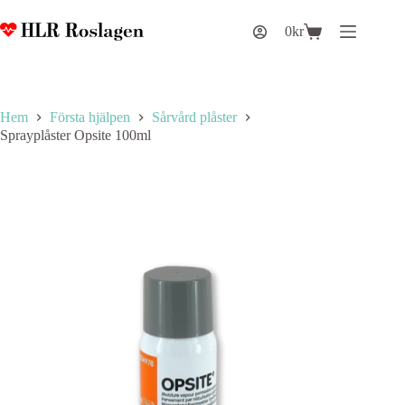
Hoppa
till
0
kr
Varukorg
innehåll
Hem
Första hjälpen
Sårvård plåster
Sprayplåster Opsite 100ml