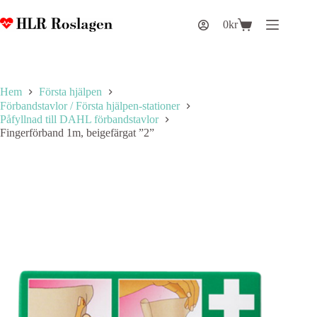
Hoppa
till
0
kr
Varukorg
innehåll
Hem
Första hjälpen
Förbandstavlor / Första hjälpen-stationer
Påfyllnad till DAHL förbandstavlor
Fingerförband 1m, beigefärgat ”2”