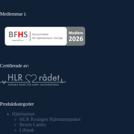
Medlemmar i:
Certifierade av:
Produktkategorier
Hjärtstartare
HLR Roslagen Hjärtstartarpaket
Bexen Cardio
Lifepak