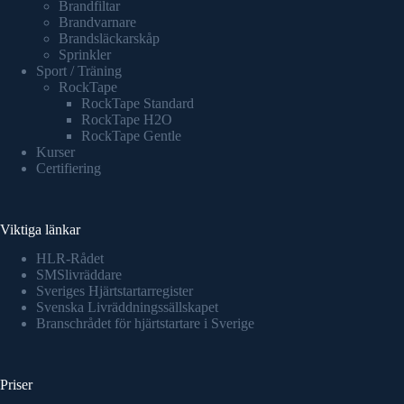
Brandfiltar
Brandvarnare
Brandsläckarskåp
Sprinkler
Sport / Träning
RockTape
RockTape Standard
RockTape H2O
RockTape Gentle
Kurser
Certifiering
Viktiga länkar
HLR-Rådet
SMSlivräddare
Sveriges Hjärtstartarregister
Svenska Livräddningssällskapet
Branschrådet för hjärtstartare i Sverige
Priser