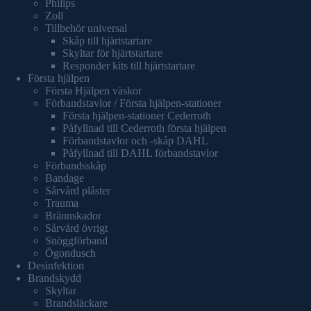
Philips
Zoll
Tillbehör universal
Skåp till hjärtstartare
Skyltar för hjärtstartare
Responder kits till hjärtstartare
Första hjälpen
Första Hjälpen väskor
Förbandstavlor / Första hjälpen-stationer
Första hjälpen-stationer Cederroth
Påfyllnad till Cederroth första hjälpen
Förbandstavlor och -skåp DAHL
Påfyllnad till DAHL förbandstavlor
Förbandsskåp
Bandage
Sårvård plåster
Trauma
Brännskador
Sårvård övrigt
Snöggförband
Ögondusch
Desinfektion
Brandskydd
Skyltar
Brandsläckare