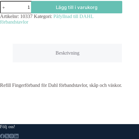
Fingerförband
Lägg till i varukorg
1m,
beigefärgat
Artikelnr:
10337
Kategori:
Påfyllnad till DAHL
"2"
förbandstavlor
mängd
Beskrivning
Refill Fingerförband för Dahl förbandstavlor, skåp och väskor.
Följ oss!