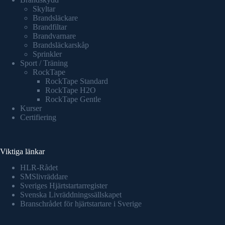
Skyltar
Brandsläckare
Brandfiltar
Brandvarnare
Brandsläckarskåp
Sprinkler
Sport / Träning
RockTape
RockTape Standard
RockTape H2O
RockTape Gentle
Kurser
Certifiering
Viktiga länkar
HLR-Rådet
SMSlivräddare
Sveriges Hjärtstartarregister
Svenska Livräddningssällskapet
Branschrådet för hjärtstartare i Sverige