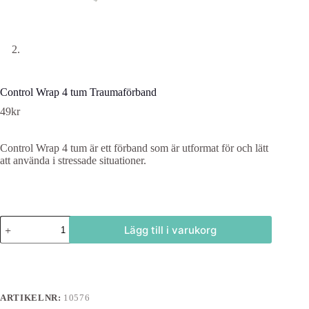
Control Wrap 4 tum Traumaförband
49
kr
Control Wrap 4 tum är ett förband som är utformat för och lätt
att använda i stressade situationer.
Control
Lägg till i varukorg
Wrap
4
tum
Traumaförband
mängd
ARTIKELNR:
10576