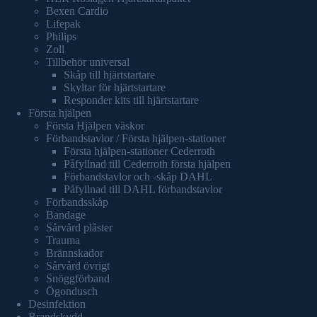
Bexen Cardio
Lifepak
Philips
Zoll
Tillbehör universal
Skåp till hjärtstartare
Skyltar för hjärtstartare
Responder kits till hjärtstartare
Första hjälpen
Första Hjälpen väskor
Förbandstavlor / Första hjälpen-stationer
Första hjälpen-stationer Cederroth
Påfyllnad till Cederroth första hjälpen
Förbandstavlor och -skåp DAHL
Påfyllnad till DAHL förbandstavlor
Förbandsskåp
Bandage
Sårvård plåster
Trauma
Brännskador
Sårvård övrigt
Snöggförband
Ögondusch
Desinfektion
Brandskydd