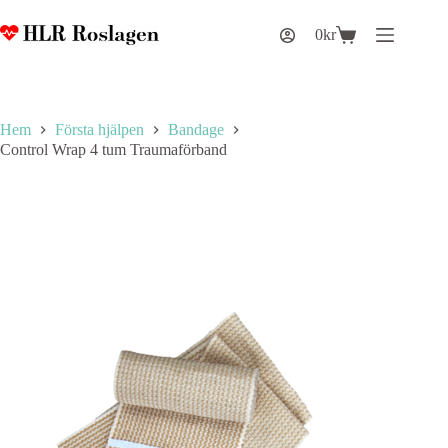
Hoppa
till
0
kr
Varukorg
innehåll
Hem
Första hjälpen
Bandage
Control Wrap 4 tum Traumaförband