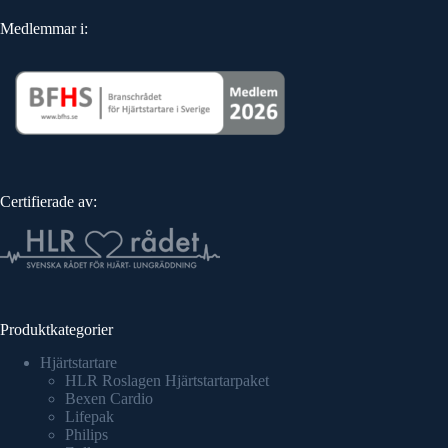
Medlemmar i:
Certifierade av:
Produktkategorier
Hjärtstartare
HLR Roslagen Hjärtstartarpaket
Bexen Cardio
Lifepak
Philips