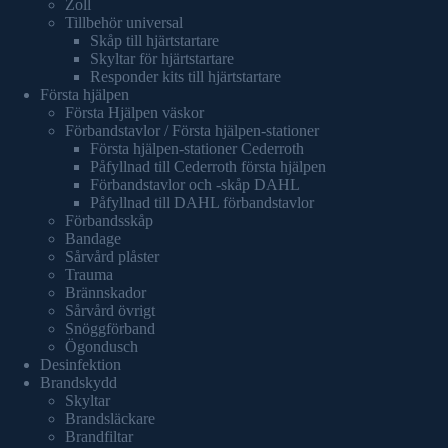
Zoll
Tillbehör universal
Skåp till hjärtstartare
Skyltar för hjärtstartare
Responder kits till hjärtstartare
Första hjälpen
Första Hjälpen väskor
Förbandstavlor / Första hjälpen-stationer
Första hjälpen-stationer Cederroth
Påfyllnad till Cederroth första hjälpen
Förbandstavlor och -skåp DAHL
Påfyllnad till DAHL förbandstavlor
Förbandsskåp
Bandage
Sårvård plåster
Trauma
Brännskador
Sårvård övrigt
Snöggförband
Ögondusch
Desinfektion
Brandskydd
Skyltar
Brandsläckare
Brandfiltar