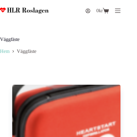
Hoppa
till
0
kr
Varukorg
innehåll
Väggfäste
Hem
Väggfäste