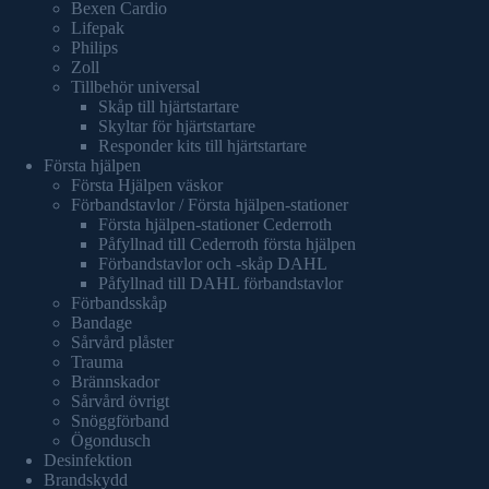
Bexen Cardio
Lifepak
Philips
Zoll
Tillbehör universal
Skåp till hjärtstartare
Skyltar för hjärtstartare
Responder kits till hjärtstartare
Första hjälpen
Första Hjälpen väskor
Förbandstavlor / Första hjälpen-stationer
Första hjälpen-stationer Cederroth
Påfyllnad till Cederroth första hjälpen
Förbandstavlor och -skåp DAHL
Påfyllnad till DAHL förbandstavlor
Förbandsskåp
Bandage
Sårvård plåster
Trauma
Brännskador
Sårvård övrigt
Snöggförband
Ögondusch
Desinfektion
Brandskydd