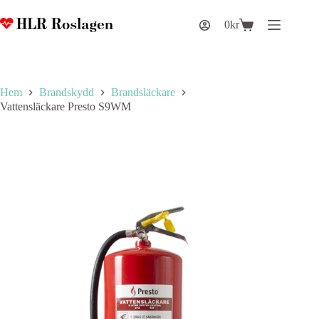
Hoppa
till
0
kr
Varukorg
innehåll
Hem
Brandskydd
Brandsläckare
Vattensläckare Presto S9WM