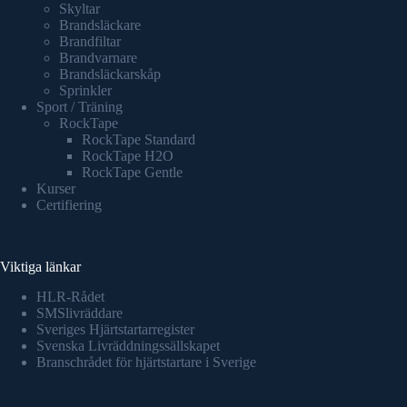
Skyltar
Brandsläckare
Brandfiltar
Brandvarnare
Brandsläckarskåp
Sprinkler
Sport / Träning
RockTape
RockTape Standard
RockTape H2O
RockTape Gentle
Kurser
Certifiering
Viktiga länkar
HLR-Rådet
SMSlivräddare
Sveriges Hjärtstartarregister
Svenska Livräddningssällskapet
Branschrådet för hjärtstartare i Sverige