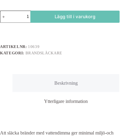
Vattensläckare
Lägg till i varukorg
Presto
S9WM
mängd
ARTIKELNR:
10639
KATEGORI:
BRANDSLÄCKARE
Beskrivning
Ytterligare information
Att släcka bränder med vattendimma ger minimal miljö-och