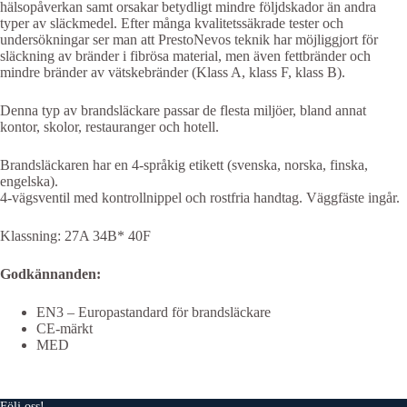
hälsopåverkan samt orsakar betydligt mindre följdskador än andra
typer av släckmedel. Efter många kvalitetssäkrade tester och
undersökningar ser man att PrestoNevos teknik har möjliggjort för
släckning av bränder i fibrösa material, men även fettbränder och
mindre bränder av vätskebränder (Klass A, klass F, klass B).
Denna typ av brandsläckare passar de flesta miljöer, bland annat
kontor, skolor, restauranger och hotell.
Brandsläckaren har en 4-språkig etikett (svenska, norska, finska,
engelska).
4-vägsventil med kontrollnippel och rostfria handtag. Väggfäste ingår.
Klassning: 27A 34B* 40F
Godkännanden:
EN3 – Europastandard för brandsläckare
CE-märkt
MED
Följ oss!