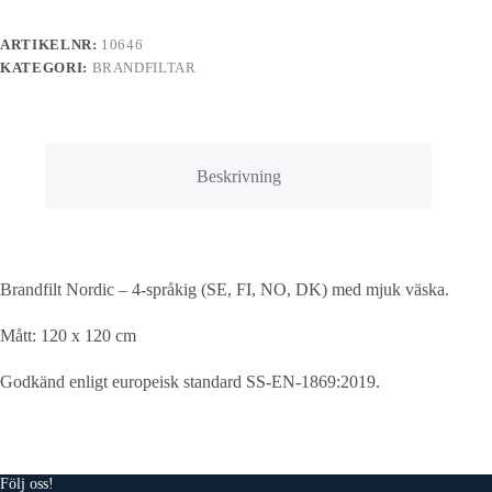
cm,
mjuk
ARTIKELNR:
10646
väska
KATEGORI:
BRANDFILTAR
mängd
Beskrivning
Brandfilt Nordic – 4-språkig (SE, FI, NO, DK) med mjuk väska.
Mått: 120 x 120 cm
Godkänd enligt europeisk standard SS-EN-1869:2019.
Följ oss!