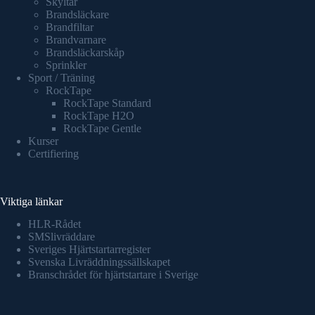
Skyltar
Brandsläckare
Brandfiltar
Brandvarnare
Brandsläckarskåp
Sprinkler
Sport / Träning
RockTape
RockTape Standard
RockTape H2O
RockTape Gentle
Kurser
Certifiering
Viktiga länkar
HLR-Rådet
SMSlivräddare
Sveriges Hjärtstartarregister
Svenska Livräddningssällskapet
Branschrådet för hjärtstartare i Sverige