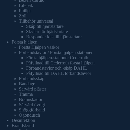
Bexen Cardio
Lifepak
Philips
Zoll
Tillbehör universal
Skåp till hjärtstartare
Skyltar för hjärtstartare
Responder kits till hjärtstartare
Första hjälpen
Första Hjälpen väskor
Förbandstavlor / Första hjälpen-stationer
Första hjälpen-stationer Cederroth
Påfyllnad till Cederroth första hjälpen
Förbandstavlor och -skåp DAHL
Påfyllnad till DAHL förbandstavlor
Förbandsskåp
Bandage
Sårvård plåster
Trauma
Brännskador
Sårvård övrigt
Snöggförband
Ögondusch
Desinfektion
Brandskydd