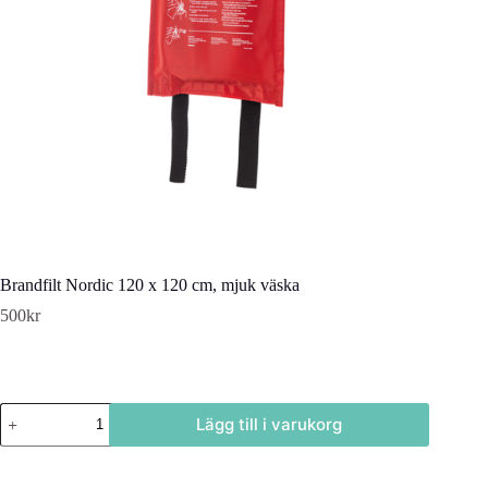
Brandfilt Nordic 120 x 120 cm, mjuk väska
500
kr
Brandfilt
Lägg till i varukorg
Nordic
120
x
120