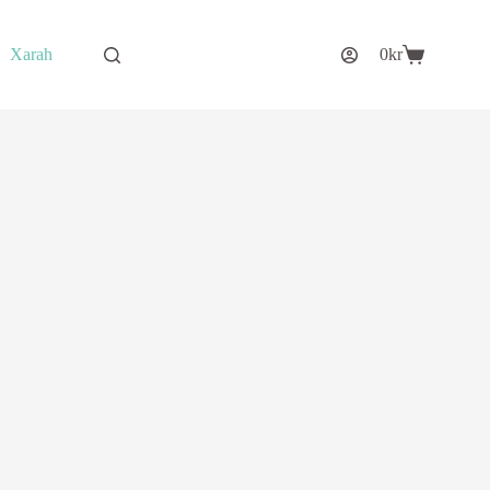
Xarah
0
kr
Varukorg