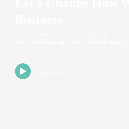
Let’s Change How 
Business
Lorem ipsum dolor sit amet, consectetur adipiscing elit, sed d
labore et dolore magna aliqua. Justo nec ultrices dui sapien ege
Story video