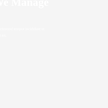
We Manage
o eiusmod tempor incididunt ut
t mi.